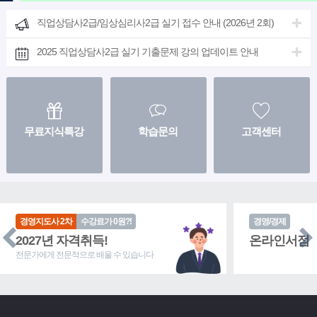
직업상담사2급/임상심리사2급 실기 접수 안내 (2026년 2회)
2025 제24회 청소년상담사3급 기출문제 강의 업데이트 완료 안내
2026년도 제41회 경영지도사 2차 접수일정 안내
2025 직업상담사2급 실기 기출문제 강의 업데이트 안내
2026 1회 직업상담사2급 최종 합격자 발표 및 환급/연장 안내
경영지도사 양성과정 수강자격 및 수험정보 확인
청소년상담사3급 필기시험 접수 안내 (2026-09-12 시험)
[알림] 경영지도사 2차_인사관리, 조직행동론 종강
무료지식특강
학습문의
고객센터
[경영지도사] 2026년도 대비 업데이트 안내
경영지도사 2차
수강료가 0원?!
경영/경제
2027년 자격취득!
온라인서점
전문가에게 전문적으로 배울 수 있습니다