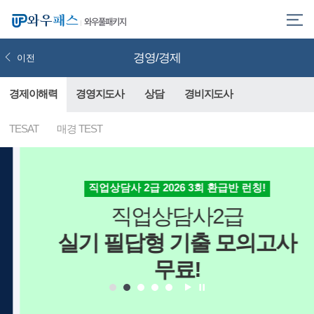
와우풀패키지
경영/경제
이전
경제이해력
경영지도사
상담
경비지도사
TESAT
매경 TEST
직업상담사 2급 2026 3회 환급반 런칭!
직업상담사2급
실기 필답형 기출 모의고사
2026 1회 직업상담사2급 최종 합격자 발표 및 환급/연장 안내
무료!
청소년상담사3급 필기시험 접수 안내 (2026-09-12 시험)
[알림] 경영지도사 2차_인사관리, 조직행동론 종강
직업상담사2급/임상심리사2급 필기 접수 안내 (2026년 3회)
[경영지도사] 2026년도 대비 업데이트 안내