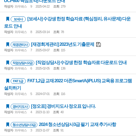
UCP600 핵심요약) 다운로드 안내
작성자
와우패스
9
2025-04-22
조회
279
[보세사] 수강생 한정 학습자료 (핵심정리, 유사문제) 다운
보세사
로드 안내
작성자
와우패스
8
2025-03-14
조회
78
[재경회계관리] 2023년도 기출문제
재경관리사
작성자
와우패스
7
2025-03-07
조회
115
[직업상담사] 수강생 한정 학습자료 다운로드 안내
직업상담사 2급
작성자
와우패스
6
2025-02-05
조회
136
FAT 1,2급 교재 2022 더존SmartA(iPLUS) 교육용 프로그램
FAT 1급
설치하기
작성자
와우패스
5
2024-07-01
조회
116
[정오표] 경비지도사 정오표 입니다.
경비지도사
작성자
와우패스
4
2023-11-10
조회
40
2024 청소년상담사3급 필기 교재 추가사항
청소년상담사 3급
작성자
와우패스
3
2023-11-07
조회
91