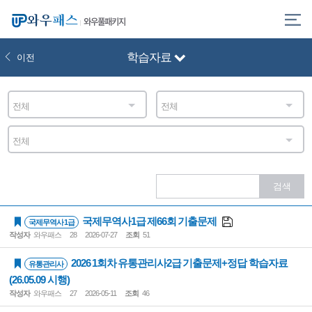
와우풀패키지
학습자료
이전
전체
전체
전체
국제무역사1급 제66회 기출문제
국제무역사 1급
작성자
와우패스
28
2026-07-27
조회
51
2026 1회차 유통관리사2급 기출문제+정답 학습자료
유통관리사
(26.05.09 시행)
작성자
와우패스
27
2026-05-11
조회
46