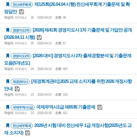
제125회(26.04.04 시행) 전산세무회계 기출문제 및 확
전산세무회계
정답안
작성자
와우패스
26
2026-04-23
조회
49
[2026] 제41회 경영지도사 1차 기출문제 및 가답안 공개
경영지도2차
(2026.04.11 시행)
작성자
와우패스
25
2026-04-13
조회
67
[2026 대비] 경영지도사 2차 출제경향분석 및 기출문제
경영지도2차
모음(5개년도)
작성자
와우패스
24
2026-04-10
조회
400
[재경회계관리] 2025 교재 소지자를 위한 2026 개정사항
재경관리사
안내
작성자
와우패스
23
2026-04-07
조회
103
국제무역사1급 제65회 기출문제
국제무역사 1급
작성자
와우패스
22
2026-03-30
조회
421
2026년 시험 대비 전산세무 1급 개정사항(2025년도 교
전산세무회계
재 소지자)