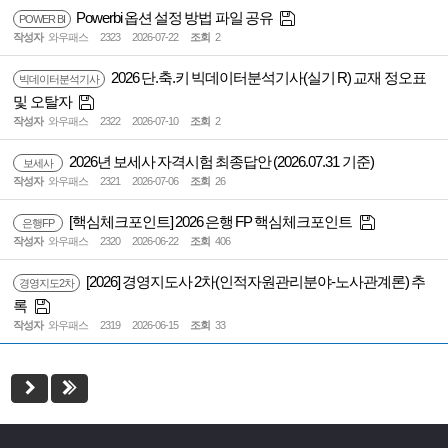
Powerbi 옵션 설정 방법 파일 공유
POWER BI
작성자
와우패스
2323
2026-07-22
조회
2
2026 단.축.키 빅데이터분석기사(실기 R) 교재 정오표
빅데이터분석기사
및 오탈자
작성자
와우패스
2322
2026-07-10
조회
2
2026년 보세사 자격시험 최종답안 (2026.07.31 기준)
보세사
작성자
와우패스
2321
2026-07-06
조회
26
[핵심체크포인트] 2026 은행 FP 핵심체크포인트
은행FP
작성자
와우패스
2320
2026-06-22
조회
406
[2026] 경영지도사 2차(인적자원관리분야-노사관계론) 추
경영지도2차
록
작성자
와우패스
2319
2026-06-15
조회
33