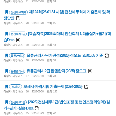
작성자
와우패스
21
2026-03-20
조회
24
제124회(26.01.31 시행) 전산세무회계 기출문제 및 확
전산세무회계
정답안
작성자
와우패스
20
2026-03-20
조회
25
[학습자료] 2026 최대리 전산회계 1, 2급(실기+필기) 학
전산회계 1급
습Data
작성자
와우패스
19
2026-03-20
조회
48
물류관리사 단기완성 (2026) 정오표_26.01.05 기준
물류관리사
작성자
와우패스
18
2026-02-19
조회
35
유통관리사2급 한권합격 (2025) 정오표
유통관리사
작성자
와우패스
17
2026-02-19
조회
23
보세사 자격시험 기출문제 (2024-2025)
보세사
작성자
와우패스
16
2026-01-30
조회
133
[2025] 전산세무 1급(법인조정 및 법인조정외영역)(실
전산세무 1급
기+필기) 실습 Data
작성자
와우패스
15
2025-08-29
조회
42