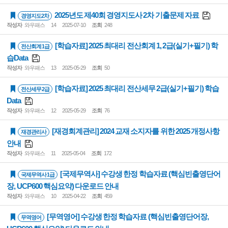
2025년도 제40회 경영지도사 2차 기출문제 자료
경영지도2차
작성자
와우패스
14
2025-07-10
조회
248
[학습자료] 2025 최대리 전산회계 1, 2급(실기+필기) 학
전산회계 1급
습Data
작성자
와우패스
13
2025-05-29
조회
50
[학습자료] 2025 최대리 전산세무 2급(실기+필기) 학습
전산세무 2급
Data
작성자
와우패스
12
2025-05-29
조회
76
[재경회계관리] 2024 교재 소지자를 위한 2025 개정사항
재경관리사
안내
작성자
와우패스
11
2025-05-04
조회
172
[국제무역사] 수강생 한정 학습자료 (핵심빈출영단어
국제무역사 1급
장, UCP600 핵심요약) 다운로드 안내
작성자
와우패스
10
2025-04-22
조회
459
[무역영어] 수강생 한정 학습자료 (핵심빈출영단어장,
무역영어