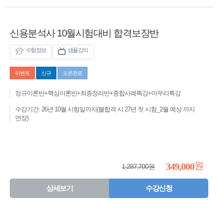
신용분석사 10월시험대비 합격보장반
수험정보
샘플강의
이벤트
신규
오픈완료
정규이론반+핵심이론반+최종정리반+종합사례특강+마무리특강
수강기간: 26년 10월 시험일까지(불합격 시 27년 첫 시험_2월 예상 까지
연장)
원
349,000
1,287,700원
상세보기
수강신청