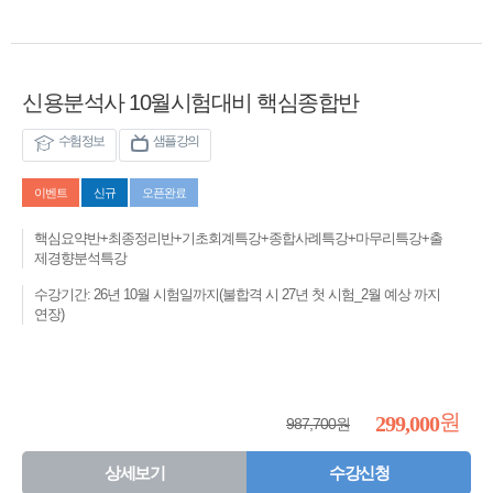
신용분석사 10월시험대비 핵심종합반
수험정보
샘플강의
이벤트
신규
오픈완료
핵심요약반+최종정리반+기초회계특강+종합사례특강+마무리특강+출
제경향분석특강
수강기간: 26년 10월 시험일까지(불합격 시 27년 첫 시험_2월 예상 까지
연장)
원
299,000
987,700원
상세보기
수강신청