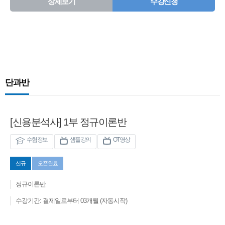
상세보기
수강신청
단과반
[신용분석사] 1부 정규이론반
수험정보
샘플강의
OT영상
신규
오픈완료
정규이론반
수강기간: 결제일로부터 03개월 (자동시작)