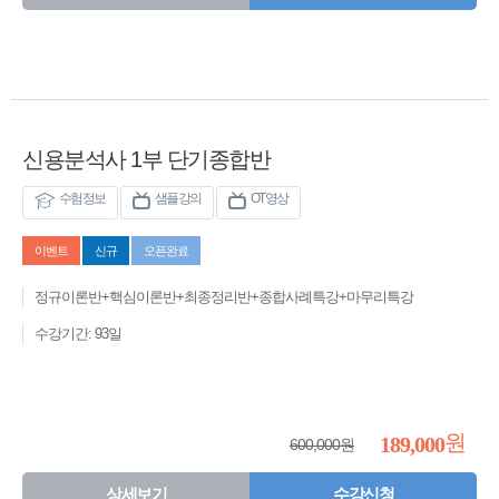
신용분석사 1부 단기종합반
수험정보
샘플강의
OT영상
이벤트
신규
오픈완료
정규이론반+핵심이론반+최종정리반+종합사례특강+마무리특강
수강기간: 93일
원
189,000
600,000원
상세보기
수강신청