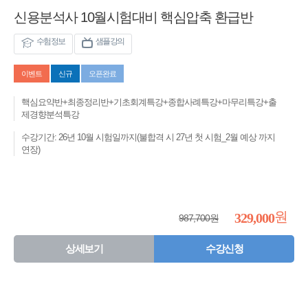
신용분석사 10월시험대비 핵심압축 환급반
수험정보
샘플강의
이벤트
신규
오픈완료
핵심요약반+최종정리반+기초회계특강+종합사례특강+마무리특강+출
제경향분석특강
수강기간: 26년 10월 시험일까지(불합격 시 27년 첫 시험_2월 예상 까지
연장)
원
329,000
987,700원
상세보기
수강신청