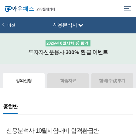
와우풀패키지
신용분석사
이전
2026년 8월시험 必 합격!
투자자산운용사
300% 환급
이벤트
강의신청
학습자료
합격(수강)후기
종합반
신용분석사 10월시험대비 합격환급반