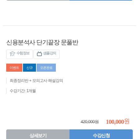
신용분석사 단기끝장 문풀반
수험정보
샘플강의
이벤트
신규
오픈완료
최종정리반 + 모의고사 해설강의
수강기간: 1개월
원
100,000
420,000원
상세보기
수강신청