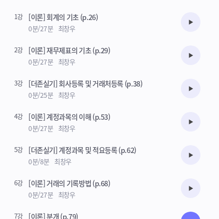
기출문제반은 학습자료 게시판에 업로드된 기출자료로 진행됩니다.
1강
[이론] 회계의 기초 (p.26)
수강준비
0분/27분
최창우
2강
[이론] 재무제표의 기초 (p.29)
수강준비
0분/27분
최창우
3강
[더존실기] 회사등록 및 거래처등록 (p.38)
수강준비
0분/25분
최창우
4강
[이론] 계정과목의 이해 (p.53)
수강준비
0분/27분
최창우
5강
[더존실기] 계정과목 및 적요등록 (p.62)
수강준비
0분/8분
최창우
6강
[이론] 거래의 기록방법 (p.68)
수강준비
0분/27분
최창우
7강
[이론] 분개 (p.79)