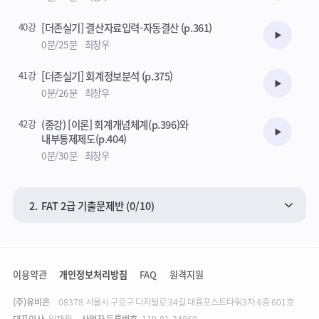
40강
[더존실기] 결산자료입력-자동결산 (p.361)
수강준비
0분/25분
최창우
41강
[더존실기] 회계정보분석 (p.375)
수강준비
0분/26분
최창우
42강
(종강) [이론] 회계개념체계(p.396)와
수강준비
내부통제제도(p.404)
0분/30분
최창우
2.
FAT 2급 기출문제반 (0/10)
이용약관
개인정보처리방침
FAQ
원격지원
(주)유비온
주소
08378 서울시 구로구 디지털로 34길 대륭포스트타워3차 6층 601호