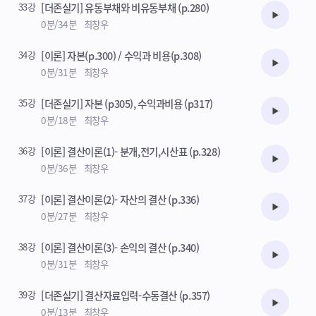
33강
[더존실기] 유동부채와 비유동부채 (p.280)
수강준비
0분/34분
최창우
34강
[이론] 자본(p.300) / 수익과 비용(p.308)
수강준비
0분/31분
최창우
35강
[더존실기] 자본 (p305), 수익과비용 (p317)
수강준비
0분/18분
최창우
36강
[이론] 결산이론(1)- 분개,전기,시산표 (p.328)
수강준비
0분/36분
최창우
37강
[이론] 결산이론(2)- 자산의 결산 (p.336)
수강준비
0분/27분
최창우
38강
[이론] 결산이론(3)- 손익의 결산 (p.340)
수강준비
0분/31분
최창우
39강
[더존실기] 결산자료입력-수동결산 (p.357)
수강준비
0분/13분
최창우