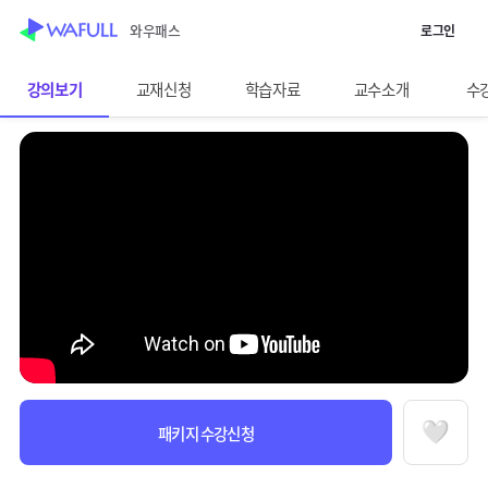
WASUB 자격증 구독
와우패스
로그인
스킵 네비게이션
이전화면보기
FAT 2급
강의보기
교재신청
학습자료
교수소개
수
선택바
과정정보
수강안내
패키지 수강신청
찜