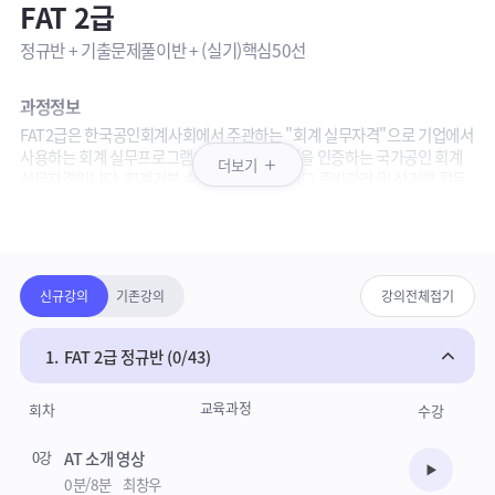
FAT 2급
정규반 + 기출문제풀이반 + (실기)핵심50선
과정정보
FAT2급은 한국공인회계사회에서 주관하는 "회계 실무자격"으로 기업에서
사용하는 회계 실무프로그램의 회계 처리 능력을 인증하는 국가공인 회계
더보기
실무자격입니다. 회계기본 순환 과정을 이해하고 증빙관리 및 상거래 활동
에서 발생하는 회계정보의 활용 능력을 평가하는 시험입니다. (시험 주관 :
패키지강의 상세영역
한국공인회계사협회, 비대면으로 매월 실시)
평가 범위는 회계원리, 기초정보관리, 일반거래입력, 전표수정, 결산, 회계
정보분석로 구성되어 있습니다.
강의보기목록
신규강의
기존강의
강의전체접기
강의안내
· 정규반: 기본서를 토대로한 이론+실무 강의
· 기출문제풀이반: 기출문제 문항해설과 실전연습
1.
FAT 2급 정규반 (0/43)
· FAT실기 핵심50선: AT 실기에 취약한 학습자를 위하여 제작된 더존실기
시험 주요 출제 유형 풀이(학습자료 제공)
교육과정
회차
수강
참고사항
0강
AT 소개 영상
23.08월 비대면 시험 변경내용을 반영하였습니다.
수강준비
0분/8분
최창우
정규반은 와우패스에서 출간한 FAT2급 기본서(1권)로 진행됩니다.