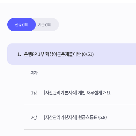
강의보기목록
신규강의
기존강의
1.
은행FP 1부 핵심이론문제풀이반 (0/51)
회차
1강
[자산관리기본지식] 개인 재무설계 개요
2강
[자산관리기본지식] 현금흐름표 (p.8)