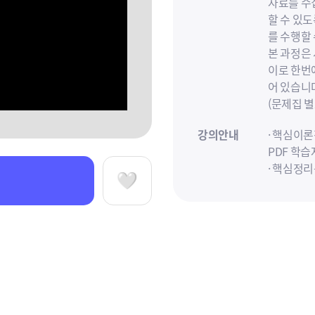
자료를 수집
할 수 있
를 수행할
본 과정은
이로 한번에
어 있습니
(문제집 별
강의안내
· 핵심이
PDF 학습
· 핵심정
하여 제시
찜하기
참고사항
26년 
2부 비
입니다.
핵심이론
문제풀이