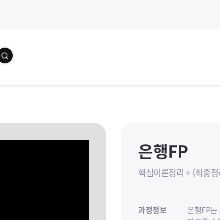
학습자료
교수소개
수강(
은행FP
핵심이론정리 + (최종
과정정보
은행FP는 