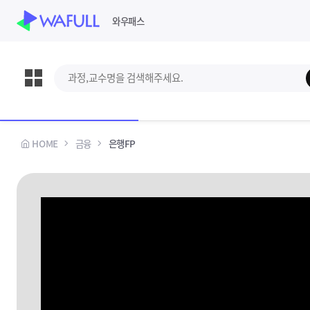
WASUB 자격증 구독
와우패스
과정,교수명 검색
강의보기
교재신청
스킵 네비게이션
선택바
HOME
금융
은행FP
과정정보
수강안내