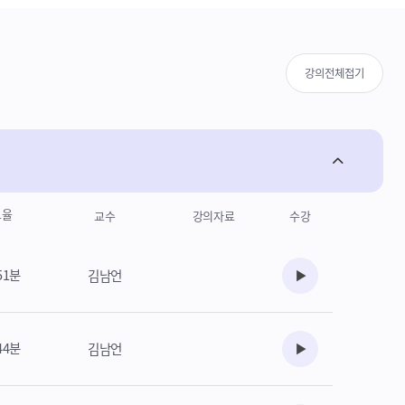
강의전체접기
도율
교수
강의자료
수강
51분
김남언
수강준비
44분
김남언
수강준비