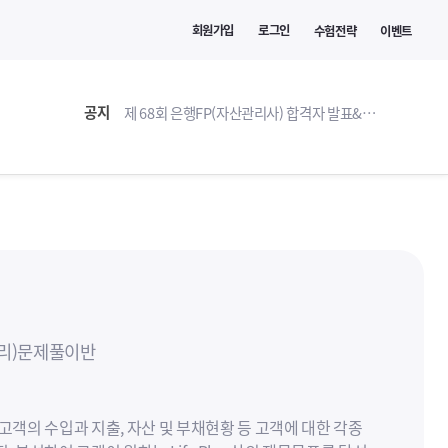
회원가입
로그인
수험전략
이벤트
공지
제 68회 은행FP(자산관리사) 합격자 발표&환급 안내
합격)수기
정리)문제풀이반
고객의 수입과 지출, 자산 및 부채현황 등 고객에 대한 각종