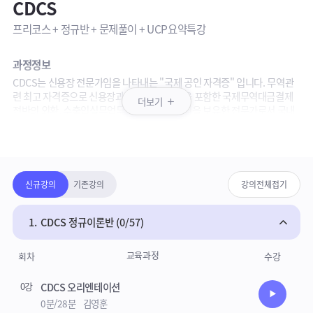
CDCS
프리코스 + 정규반 + 문제풀이 + UCP요약특강
과정정보
CDCS는 신용장 전문가임을 나타내는 "국제 공인 자격증" 입니다. 무역관
련 최고 자격증으로 신용장과 송금, 추심방식을 포함한 국제무역대금결제
더보기
전반의 외환, 수출입실무업무에 관한 지식 능력을 보유한 전문가로서 국내
뿐 아니라 해외 진출까지 노릴 수 있습니다.
패키지강의 상세영역
무역금융관련 실무자로서 은행, 대기업 상사, 자금솔루션 영업담당자 등으
로 취업하실 수 있습니다.
(기본서 별도 구매)
강의보기목록
신규강의
기존강의
강의전체접기
강의안내
· 프리코스: 신용장 및 관련 용어와 흐름 설명
· 정규반: CDCS 이론 본강의
1.
CDCS 정규이론반 (0/57)
· 문제풀이: 객관식과 시뮬레이션 문제 풀이 연습
· UCP특강: UCP 600 특강
교육과정
회차
수강
참고사항
0강
CDCS 오리엔테이션
비전공자분들의 경우 프리코스로 무역과 신용장에 대한 용어를 먼저 익
수강준비
0분/28분
김영훈
히시는 것이 도움이 됩니다.