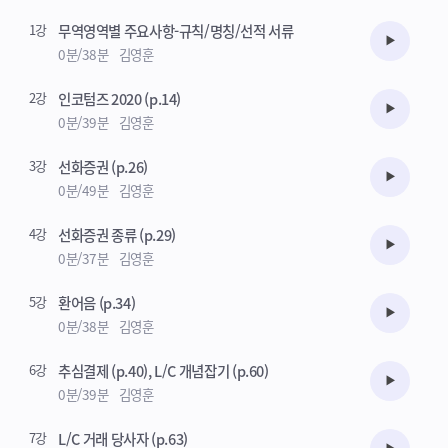
정규반의 경우 기본서1권으로, 문제풀이 강의의 경우 교수님께서 작성하
1강
무역영역별 주요사항-규칙/명칭/선적 서류
신 pdf로 진행됩니다.
수강준비
0분/38분
김영훈
본 강의는 원서강의를 포함하지 않고 있습니다. 원서강의를 수강하고자
하지는 분들은 wowpass.com에서 수강신청 해 주세요.
2강
인코텀즈 2020 (p.14)
수강준비
0분/39분
김영훈
3강
선화증권 (p.26)
수강준비
0분/49분
김영훈
4강
선화증권 종류 (p.29)
수강준비
0분/37분
김영훈
5강
환어음 (p.34)
수강준비
0분/38분
김영훈
6강
추심결제 (p.40), L/C 개념잡기 (p.60)
수강준비
0분/39분
김영훈
7강
L/C 거래 당사자 (p.63)