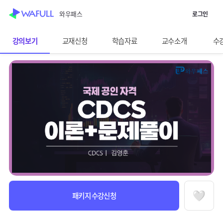
WASUB 자격증 구독
와우패스
로그인
스킵 네비게이션
이전화면보기
CDCS
강의보기
교재신청
학습자료
교수소개
수
선택바
과정정보
수강안내
패키지 수강신청
찜