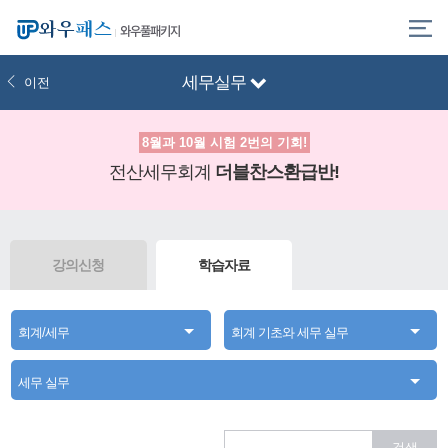
와우풀패키지
세무실무
이전
8월과 10월 시험 2번의 기회!
전산세무회계
더블찬스환급반!
강의신청
학습자료
회계/세무
회계 기초와 세무 실무
세무 실무