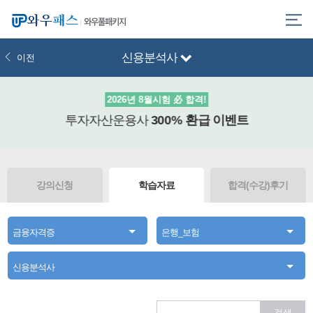
와우풀패키지
신용분석사
이전
2026년 8월시험 必 합격!
투자자산운용사
300% 환급
이벤트
강의신청
학습자료
합격(수강)후기
금융자격증
은행_보험
신용분석사