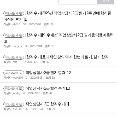
[합격수기] 2026년 직업상담사 2급 필기 2주 만에 합격한
직업상담사 2급
직장인 후기!
[1]
작성자
jelly818
10
2026-03-06
조회
22
[합격수기] [와우패스] 직업상담사 2급 필기 합격했어용!!!!
직업상담사 2급
[1]
작성자
Hapgeok
9
2026-03-04
조회
13
[합격수기] 효과적인 강의 덕에 한번에 필기, 실기 합격
직업상담사 2급
작성자
nein
8
2025-06-13
조회
36
직업상담사 2급 필기 합격수기
직업상담사 2급
작성자
wkwk309
7
2022-03-25
조회
52
직업상담사 2급 합격 수기
[1]
직업상담사 2급
작성자
jxroddy
6
2021-08-21
조회
47
직업상담사 2급 합격수기
[1]
직업상담사 2급
작성자
s8250019
5
2021-03-23
조회
24