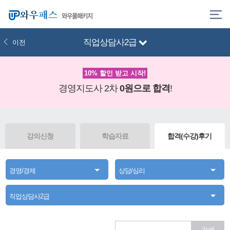
와우풀패키지
직업상담사2급
이전
10% 할인 받고 시작!
경영지도사 2차
0원으로 합격
!
강의신청
학습자료
합격(수강)후기
경영/경제
상담/심리
직업상담사2급