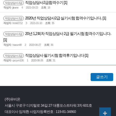
직업상담사2급합격수기
[1]
직업상담사 2급
작성자
jjieane
4
2021-03-23
조회
18
2020년 직업상담사2급 실기시험 합격수기입니다.
[1]
직업상담사 2급
작성자
hmin0712
3
2021-01-10
조회
35
20년 1,2회차 직업상담사 2급 필기시험 합격수기입니다.
직업상담사 2급
[1]
작성자
haeun48
2
2020-06-27
조회
36
직업상담사 필기시험 합격후기입니다
[1]
직업상담사 2급
작성자
qxcym106
1
2020-06-26
조회
31
글쓰기
(주)유비온
서울시 구로구 디지털로 34길 27 대륭포스트타워 3차 601호
대표이사 임재환
사업자등록번호 :
119-81-34860