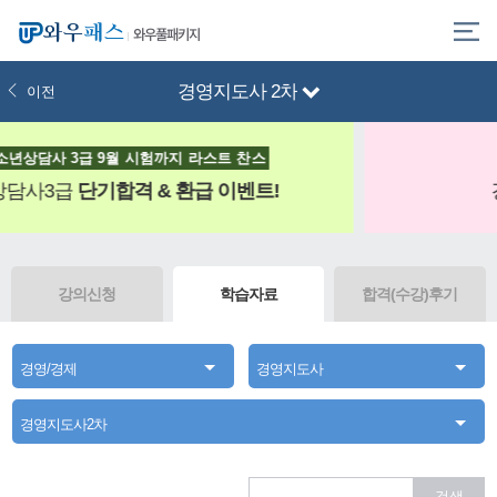
와우풀패키지
경영지도사 2차
이전
라스트 찬스
10% 할인 받고 시작!
급 이벤트!
경영지도사 2차
0원으로
강의신청
학습자료
합격(수강)후기
경영/경제
경영지도사
경영지도사2차