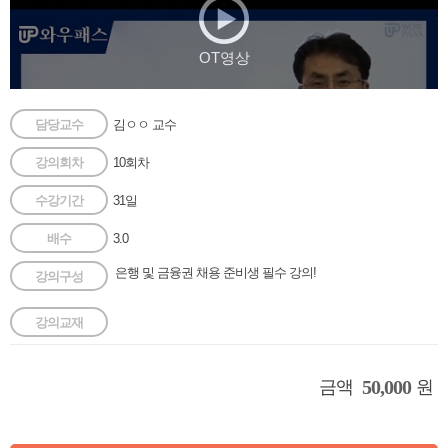
OT영상
담당교수
김ㅇㅇ 교수
강의회차
10회차
수강기간
31일
배수
3.0
은행 및 금융권 채용 준비생 필수 강의!
강의구성
강의교재
50,000
금액
원