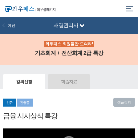
와우풀패키지
재경관리사
이전
와우패스 회원들만 모여라!
기초회계 + 전산회계 2급 특강
강의신청
학습자료
샘플강의
신규
진행중
금융 시사상식 특강