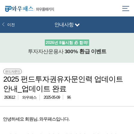
와우풀패키지
안내사항
이전
2026년 8월시험 必 합격!
투자자산운용사
300% 환급
이벤트
펀드자문인
2025 펀드투자권유자문인력 업데이트
안내_업데이트 완료
263612
와우패스
2025-05-09
96
안녕하세요 회원님. 와우패스입니다.